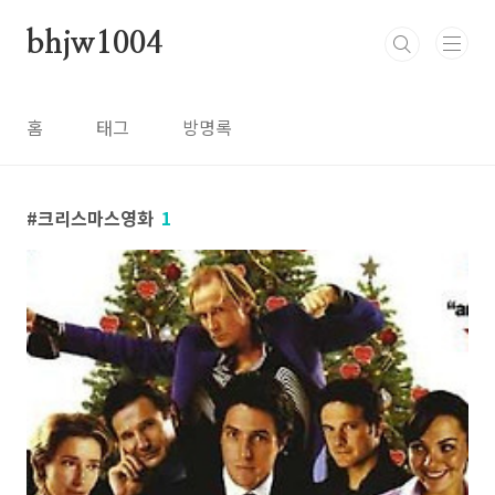
본문 바로가기
bhjw1004
홈
태그
방명록
크리스마스영화
1