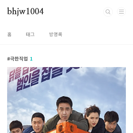
본문 바로가기
bhjw1004
홈
태그
방명록
극한직업
1