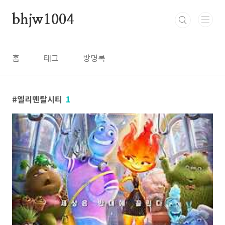
본문 바로가기
bhjw1004
홈
태그
방명록
엘리멘탈시티
1